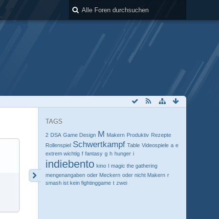
TAGS
M
2
DSA
Game Design
Makern
Produktiv
Rezepte
Schwertkampf
Rollenspiel
Table
Videospiele
a
e
extrem wichtig
f
fantasy
g
h
hunger
i
indiebento
kino
l
magic the gathering
mengenangaben
oder Meckern
oder nicht Makern
r
smash ist kein fightinggame
t
zwei