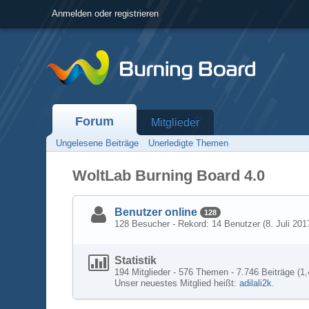
Anmelden oder registrieren
Forum
Mitglieder
Ungelesene Beiträge
Unerledigte Themen
WoltLab Burning Board 4.0
Benutzer online
128
128 Besucher - Rekord: 14 Benutzer (
8. Juli 201
Statistik
194 Mitglieder - 576 Themen - 7.746 Beiträge (1,
Unser neuestes Mitglied heißt:
adilali2k
.