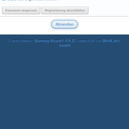
Kennwort vergessen
Registrierung abschließen
Forensoftware:
Burning Board® 4.0.12
, entwickelt von
WoltLab®
GmbH