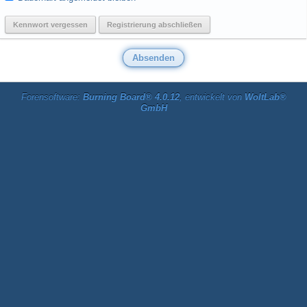
Kennwort vergessen
Registrierung abschließen
Forensoftware:
Burning Board® 4.0.12
, entwickelt von
WoltLab®
GmbH