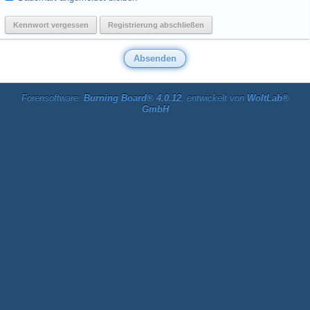
Kennwort vergessen
Registrierung abschließen
Forensoftware:
Burning Board® 4.0.12
, entwickelt von
WoltLab®
GmbH