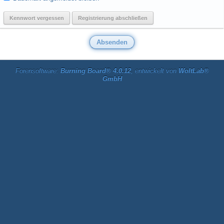
Kennwort vergessen
Registrierung abschließen
Forensoftware:
Burning Board® 4.0.12
, entwickelt von
WoltLab®
GmbH