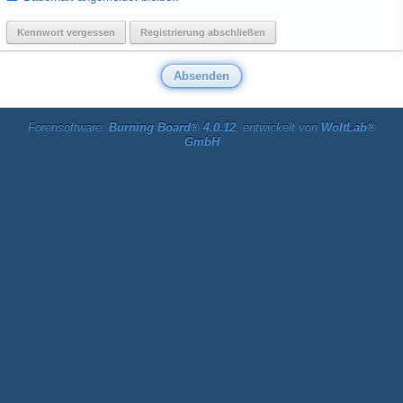
Kennwort vergessen
Registrierung abschließen
Forensoftware:
Burning Board® 4.0.12
, entwickelt von
WoltLab®
GmbH