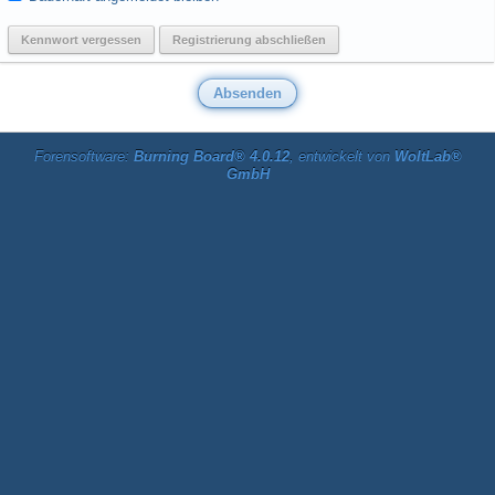
Kennwort vergessen
Registrierung abschließen
Forensoftware:
Burning Board® 4.0.12
, entwickelt von
WoltLab®
GmbH