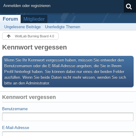
Anmelden oder registrieren
Forum
Mitglieder
Ungelesene Beiträge
Unerledigte Themen
WoltLab Burning Board 4.0
Kennwort vergessen
Wenn Sie Ihr Kennwort vergessen haben, müssen Sie entweder den
Benutzernamen oder die E-Mail-Adresse angeben, die Sie in Ihrem
Profil hinterlegt haben. Sie können dabei nur eines der beiden Felder
ausfüllen. Wenn Sie beide Daten nicht mehr wissen, wenden Sie sich
bitte an den Administrator.
Kennwort vergessen
Benutzername
E-Mail-Adresse