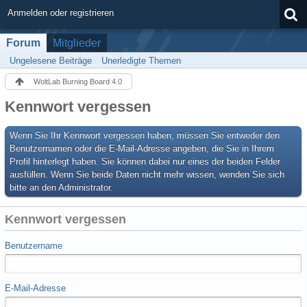
Anmelden oder registrieren
Forum
Mitglieder
Ungelesene Beiträge
Unerledigte Themen
WoltLab Burning Board 4.0
Kennwort vergessen
Wenn Sie Ihr Kennwort vergessen haben, müssen Sie entweder den
Benutzernamen oder die E-Mail-Adresse angeben, die Sie in Ihrem
Profil hinterlegt haben. Sie können dabei nur eines der beiden Felder
ausfüllen. Wenn Sie beide Daten nicht mehr wissen, wenden Sie sich
bitte an den Administrator.
Kennwort vergessen
Benutzername
E-Mail-Adresse