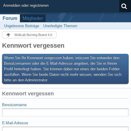
Anmelden oder registrieren
Forum
Mitglieder
Ungelesene Beiträge
Unerledigte Themen
WoltLab Burning Board 4.0
Kennwort vergessen
Wenn Sie Ihr Kennwort vergessen haben, müssen Sie entweder den
Benutzernamen oder die E-Mail-Adresse angeben, die Sie in Ihrem
Profil hinterlegt haben. Sie können dabei nur eines der beiden Felder
ausfüllen. Wenn Sie beide Daten nicht mehr wissen, wenden Sie sich
bitte an den Administrator.
Kennwort vergessen
Benutzername
E-Mail-Adresse