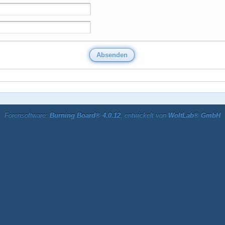
Forensoftware:
Burning Board® 4.0.12
, entwickelt von
WoltLab® GmbH