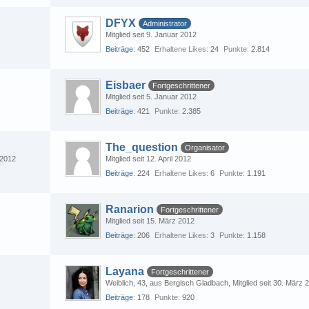
DFYX
Administrator
Mitglied seit 9. Januar 2012
Beiträge
452
Erhaltene Likes
24
Punkte
2.814
Eisbaer
Fortgeschrittener
Mitglied seit 5. Januar 2012
Beiträge
421
Punkte
2.385
The_question
Organisator
 2012
Mitglied seit 12. April 2012
Beiträge
224
Erhaltene Likes
6
Punkte
1.191
Ranarion
Fortgeschrittener
Mitglied seit 15. März 2012
Beiträge
206
Erhaltene Likes
3
Punkte
1.158
Layana
Fortgeschrittener
Weiblich
43
aus Bergisch Gladbach
Mitglied seit 30. März 
Beiträge
178
Punkte
920