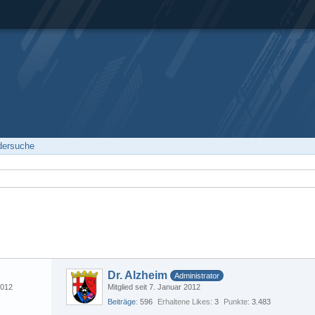
edersuche
Dr. Alzheim
Administrator
2012
Mitglied seit 7. Januar 2012
Beiträge
596
Erhaltene Likes
3
Punkte
3.483