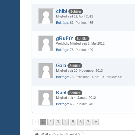
chibi
Schüler
Mitglied seit 11. April 2012
Beiträge
81
Punkte
435
gRuFtY
Schüler
Weiblich
Mitglied seit 2. Mai 2012
Beiträge
76
Punkte
420
Gala
Schüler
Mitglied seit 20. November 2013
Beiträge
73
Erhaltene Likes
10
Punkte
410
Kael
Schüler
Mitglied seit 4. Januar 2012
Beiträge
66
Punkte
340
1
2
3
4
5
6
7
WoltLab Burning Board 4.0