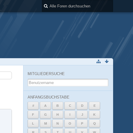
MITGLIEDERSUCHE
ANFANGSBUCHSTABE
#
A
B
C
D
E
F
G
H
I
J
K
L
M
N
O
P
Q
R
S
T
U
V
W