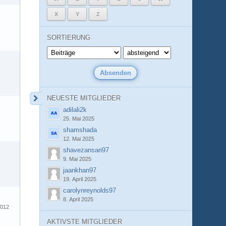
X
Y
Z
SORTIERUNG
NEUESTE MITGLIEDER
adilali2k
25. Mai 2025
shamshada
12. Mai 2025
shavezansari97
9. Mai 2025
jaankhan97
19. April 2025
carolynreynolds97
8. April 2025
2012
AKTIVSTE MITGLIEDER