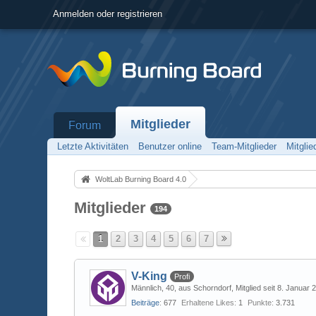
Anmelden oder registrieren
Mitglieder
Forum
Letzte Aktivitäten
Benutzer online
Team-Mitglieder
Mitgli
WoltLab Burning Board 4.0
Mitglieder
194
1
2
3
4
5
6
7
V-King
Profi
Männlich
40
aus Schorndorf
Mitglied seit 8. Januar 
Beiträge
677
Erhaltene Likes
1
Punkte
3.731