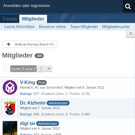
Anmelden oder registrieren
Forum
Mitglieder
Letzte Aktivitäten
Benutzer online
Team-Mitglieder
Mitgliedersuche
WoltLab Burning Board 4.0
Mitglieder
194
Seite 1 von 7
7
V-King
Profi
Männlich
40
aus Schorndorf
Mitglied seit 8. Januar 2012
Beiträge
677
Erhaltene Likes
1
Punkte
3.731
Dr. Alzheim
Administrator
Mitglied seit 7. Januar 2012
Beiträge
596
Erhaltene Likes
3
Punkte
3.483
digi tai
Administrator
Mitglied seit 4. Januar 2012
Beiträge
507
Punkte
2.935