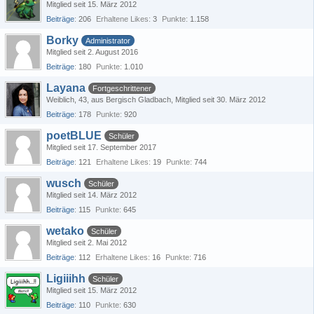
Mitglied seit 15. März 2012
Beiträge
206
Erhaltene Likes
3
Punkte
1.158
Borky
Administrator
Mitglied seit 2. August 2016
Beiträge
180
Punkte
1.010
Layana
Fortgeschrittener
Weiblich
43
aus Bergisch Gladbach
Mitglied seit 30. März 2012
Beiträge
178
Punkte
920
poetBLUE
Schüler
Mitglied seit 17. September 2017
Beiträge
121
Erhaltene Likes
19
Punkte
744
wusch
Schüler
Mitglied seit 14. März 2012
Beiträge
115
Punkte
645
wetako
Schüler
Mitglied seit 2. Mai 2012
Beiträge
112
Erhaltene Likes
16
Punkte
716
Ligiiihh
Schüler
Mitglied seit 15. März 2012
Beiträge
110
Punkte
630