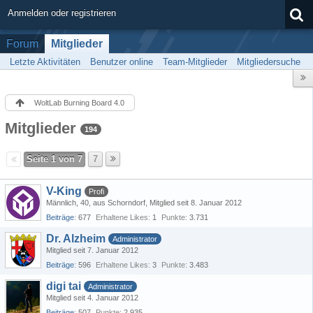
Anmelden oder registrieren
Forum
Mitglieder
Letzte Aktivitäten
Benutzer online
Team-Mitglieder
Mitgliedersuche
WoltLab Burning Board 4.0
Mitglieder
194
Seite 1 von 7
7
V-King
Profi
Männlich
40
aus Schorndorf
Mitglied seit 8. Januar 2012
Beiträge
677
Erhaltene Likes
1
Punkte
3.731
Dr. Alzheim
Administrator
Mitglied seit 7. Januar 2012
Beiträge
596
Erhaltene Likes
3
Punkte
3.483
digi tai
Administrator
Mitglied seit 4. Januar 2012
Beiträge
507
Punkte
2.935