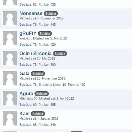
Beiträge
81
Punkte
435
Nonsense
Schüler
Mitglied seit 5. November 2012
Beiträge
79
Punkte
445
gRuFtY
Schüler
Weiblich
Mitglied seit 2. Mai 2012
Beiträge
76
Punkte
420
Ocin / Zirconia
Schüler
Mitglied seit 28. Mai 2012
Beiträge
76
Punkte
380
Gala
Schüler
Mitglied seit 20. November 2013
Beiträge
73
Erhaltene Likes
10
Punkte
410
Agura
Schüler
Männlich
30
Mitglied seit 9. April 2012
Beiträge
69
Punkte
355
Kael
Schüler
Mitglied seit 4. Januar 2012
Beiträge
66
Punkte
340