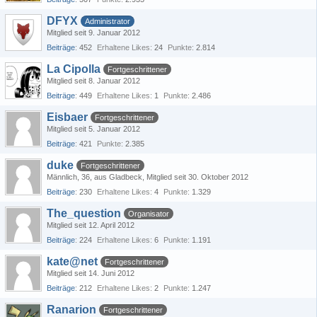
DFYX
Administrator
Mitglied seit 9. Januar 2012
Beiträge
452
Erhaltene Likes
24
Punkte
2.814
La Cipolla
Fortgeschrittener
Mitglied seit 8. Januar 2012
Beiträge
449
Erhaltene Likes
1
Punkte
2.486
Eisbaer
Fortgeschrittener
Mitglied seit 5. Januar 2012
Beiträge
421
Punkte
2.385
duke
Fortgeschrittener
Männlich
36
aus Gladbeck
Mitglied seit 30. Oktober 2012
Beiträge
230
Erhaltene Likes
4
Punkte
1.329
The_question
Organisator
Mitglied seit 12. April 2012
Beiträge
224
Erhaltene Likes
6
Punkte
1.191
kate@net
Fortgeschrittener
Mitglied seit 14. Juni 2012
Beiträge
212
Erhaltene Likes
2
Punkte
1.247
Ranarion
Fortgeschrittener