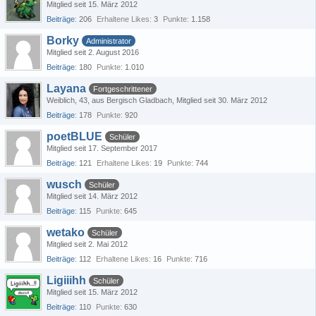
Mitglied seit 15. März 2012
Beiträge
206
Erhaltene Likes
3
Punkte
1.158
Borky
Administrator
Mitglied seit 2. August 2016
Beiträge
180
Punkte
1.010
Layana
Fortgeschrittener
Weiblich
43
aus Bergisch Gladbach
Mitglied seit 30. März 2012
Beiträge
178
Punkte
920
poetBLUE
Schüler
Mitglied seit 17. September 2017
Beiträge
121
Erhaltene Likes
19
Punkte
744
wusch
Schüler
Mitglied seit 14. März 2012
Beiträge
115
Punkte
645
wetako
Schüler
Mitglied seit 2. Mai 2012
Beiträge
112
Erhaltene Likes
16
Punkte
716
Ligiiihh
Schüler
Mitglied seit 15. März 2012
Beiträge
110
Punkte
630