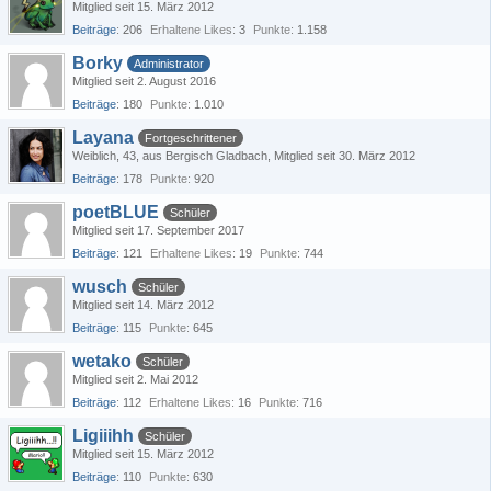
Mitglied seit 15. März 2012
Beiträge
206
Erhaltene Likes
3
Punkte
1.158
Borky
Administrator
Mitglied seit 2. August 2016
Beiträge
180
Punkte
1.010
Layana
Fortgeschrittener
Weiblich
43
aus Bergisch Gladbach
Mitglied seit 30. März 2012
Beiträge
178
Punkte
920
poetBLUE
Schüler
Mitglied seit 17. September 2017
Beiträge
121
Erhaltene Likes
19
Punkte
744
wusch
Schüler
Mitglied seit 14. März 2012
Beiträge
115
Punkte
645
wetako
Schüler
Mitglied seit 2. Mai 2012
Beiträge
112
Erhaltene Likes
16
Punkte
716
Ligiiihh
Schüler
Mitglied seit 15. März 2012
Beiträge
110
Punkte
630