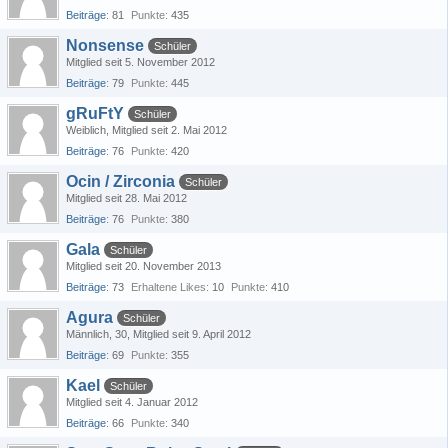
Beiträge
81
Punkte
435
Nonsense
Schüler
Mitglied seit 5. November 2012
Beiträge
79
Punkte
445
gRuFtY
Schüler
Weiblich
Mitglied seit 2. Mai 2012
Beiträge
76
Punkte
420
Ocin / Zirconia
Schüler
Mitglied seit 28. Mai 2012
Beiträge
76
Punkte
380
Gala
Schüler
Mitglied seit 20. November 2013
Beiträge
73
Erhaltene Likes
10
Punkte
410
Agura
Schüler
Männlich
30
Mitglied seit 9. April 2012
Beiträge
69
Punkte
355
Kael
Schüler
Mitglied seit 4. Januar 2012
Beiträge
66
Punkte
340