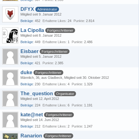
DFYX
Administrator
Mitglied seit 9. Januar 2012
Beiträge
452
Erhaltene Likes
24
Punkte
2.814
La Cipolla
Fortgeschrittener
Mitglied seit 8. Januar 2012
Beiträge
449
Erhaltene Likes
1
Punkte
2.486
Eisbaer
Fortgeschrittener
Mitglied seit 5. Januar 2012
Beiträge
421
Punkte
2.385
duke
Fortgeschrittener
Männlich
36
aus Gladbeck
Mitglied seit 30. Oktober 2012
Beiträge
230
Erhaltene Likes
4
Punkte
1.329
The_question
Organisator
Mitglied seit 12. April 2012
Beiträge
224
Erhaltene Likes
6
Punkte
1.191
kate@net
Fortgeschrittener
Mitglied seit 14. Juni 2012
Beiträge
212
Erhaltene Likes
2
Punkte
1.247
Ranarion
Fortgeschrittener