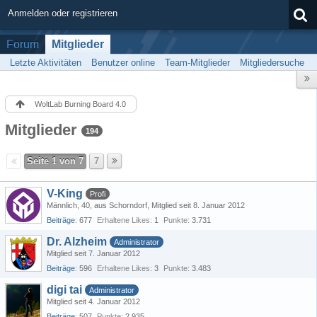
Anmelden oder registrieren
Forum
Mitglieder
Letzte Aktivitäten
Benutzer online
Team-Mitglieder
Mitgliedersuche
WoltLab Burning Board 4.0
Mitglieder
194
Seite 1 von 7
7
V-King
Profi
Männlich
40
aus Schorndorf
Mitglied seit 8. Januar 2012
Beiträge
677
Erhaltene Likes
1
Punkte
3.731
Dr. Alzheim
Administrator
Mitglied seit 7. Januar 2012
Beiträge
596
Erhaltene Likes
3
Punkte
3.483
digi tai
Administrator
Mitglied seit 4. Januar 2012
Beiträge
507
Punkte
2.935