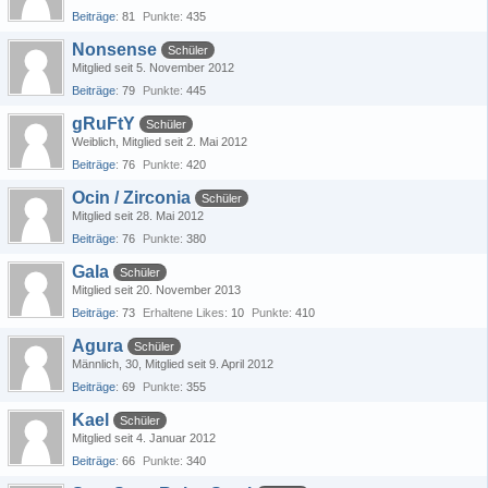
Beiträge
81
Punkte
435
Nonsense
Schüler
Mitglied seit 5. November 2012
Beiträge
79
Punkte
445
gRuFtY
Schüler
Weiblich
Mitglied seit 2. Mai 2012
Beiträge
76
Punkte
420
Ocin / Zirconia
Schüler
Mitglied seit 28. Mai 2012
Beiträge
76
Punkte
380
Gala
Schüler
Mitglied seit 20. November 2013
Beiträge
73
Erhaltene Likes
10
Punkte
410
Agura
Schüler
Männlich
30
Mitglied seit 9. April 2012
Beiträge
69
Punkte
355
Kael
Schüler
Mitglied seit 4. Januar 2012
Beiträge
66
Punkte
340