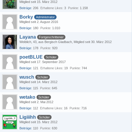
Mitglied seit 15. März 2012
Beiträge
206
Erhaltene Likes
3
Punkte
1.158
Borky
Administrator
Mitglied seit 2. August 2016
Beiträge
180
Punkte
1.010
Layana
Fortgeschrittener
Weiblich
43
aus Bergisch Gladbach
Mitglied seit 30. März 2012
Beiträge
178
Punkte
920
poetBLUE
Schüler
Mitglied seit 17. September 2017
Beiträge
121
Erhaltene Likes
19
Punkte
744
wusch
Schüler
Mitglied seit 14. März 2012
Beiträge
115
Punkte
645
wetako
Schüler
Mitglied seit 2. Mai 2012
Beiträge
112
Erhaltene Likes
16
Punkte
716
Ligiiihh
Schüler
Mitglied seit 15. März 2012
Beiträge
110
Punkte
630