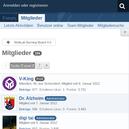
Anmelden oder registrieren
Forum
Mitglieder
Letzte Aktivitäten
Benutzer online
Team-Mitglieder
Mitgliedersuche
WoltLab Burning Board 4.0
Mitglieder
194
Seite 1 von 7
7
V-King
Profi
Männlich
40
aus Schorndorf
Mitglied seit 8. Januar 2012
Beiträge
677
Erhaltene Likes
1
Punkte
3.731
Dr. Alzheim
Administrator
Mitglied seit 7. Januar 2012
Beiträge
596
Erhaltene Likes
3
Punkte
3.483
digi tai
Administrator
Mitglied seit 4. Januar 2012
Beiträge
507
Punkte
2.935