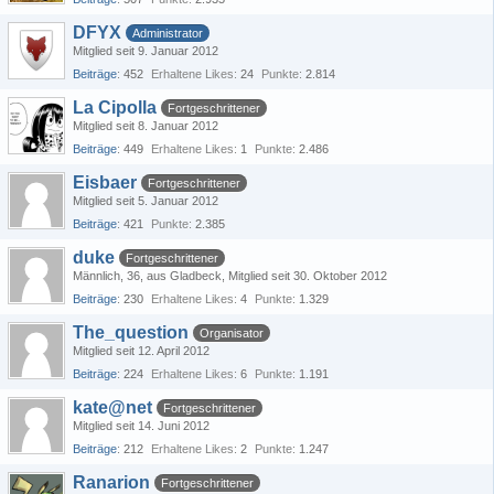
DFYX
Administrator
Mitglied seit 9. Januar 2012
Beiträge
452
Erhaltene Likes
24
Punkte
2.814
La Cipolla
Fortgeschrittener
Mitglied seit 8. Januar 2012
Beiträge
449
Erhaltene Likes
1
Punkte
2.486
Eisbaer
Fortgeschrittener
Mitglied seit 5. Januar 2012
Beiträge
421
Punkte
2.385
duke
Fortgeschrittener
Männlich
36
aus Gladbeck
Mitglied seit 30. Oktober 2012
Beiträge
230
Erhaltene Likes
4
Punkte
1.329
The_question
Organisator
Mitglied seit 12. April 2012
Beiträge
224
Erhaltene Likes
6
Punkte
1.191
kate@net
Fortgeschrittener
Mitglied seit 14. Juni 2012
Beiträge
212
Erhaltene Likes
2
Punkte
1.247
Ranarion
Fortgeschrittener