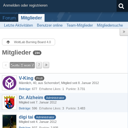
Anmelden oder registrieren
Forum
Mitglieder
Letzte Aktivitäten
Benutzer online
Team-Mitglieder
Mitgliedersuche
WoltLab Burning Board 4.0
Mitglieder
194
Seite 1 von 7
7
V-King
Profi
Männlich
40
aus Schorndorf
Mitglied seit 8. Januar 2012
Beiträge
677
Erhaltene Likes
1
Punkte
3.731
Dr. Alzheim
Administrator
Mitglied seit 7. Januar 2012
Beiträge
596
Erhaltene Likes
3
Punkte
3.483
digi tai
Administrator
Mitglied seit 4. Januar 2012
Beiträge
507
Punkte
2.935