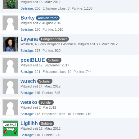
Mitglied seit 15. März 2012
Beiträge
206
Erhaltene Likes
3
Punkte
1.158
Borky
Administrator
Mitglied seit 2. August 2016
Beiträge
180
Punkte
1.010
Layana
Fortgeschrittener
Weiblich
43
aus Bergisch Gladbach
Mitglied seit 30. März 2012
Beiträge
178
Punkte
920
poetBLUE
Schüler
Mitglied seit 17. September 2017
Beiträge
121
Erhaltene Likes
19
Punkte
744
wusch
Schüler
Mitglied seit 14. März 2012
Beiträge
115
Punkte
645
wetako
Schüler
Mitglied seit 2. Mai 2012
Beiträge
112
Erhaltene Likes
16
Punkte
716
Ligiiihh
Schüler
Mitglied seit 15. März 2012
Beiträge
110
Punkte
630