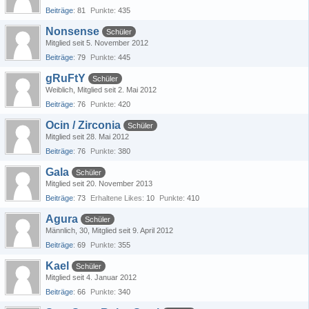
Beiträge
81
Punkte
435
Nonsense
Schüler
Mitglied seit 5. November 2012
Beiträge
79
Punkte
445
gRuFtY
Schüler
Weiblich
Mitglied seit 2. Mai 2012
Beiträge
76
Punkte
420
Ocin / Zirconia
Schüler
Mitglied seit 28. Mai 2012
Beiträge
76
Punkte
380
Gala
Schüler
Mitglied seit 20. November 2013
Beiträge
73
Erhaltene Likes
10
Punkte
410
Agura
Schüler
Männlich
30
Mitglied seit 9. April 2012
Beiträge
69
Punkte
355
Kael
Schüler
Mitglied seit 4. Januar 2012
Beiträge
66
Punkte
340