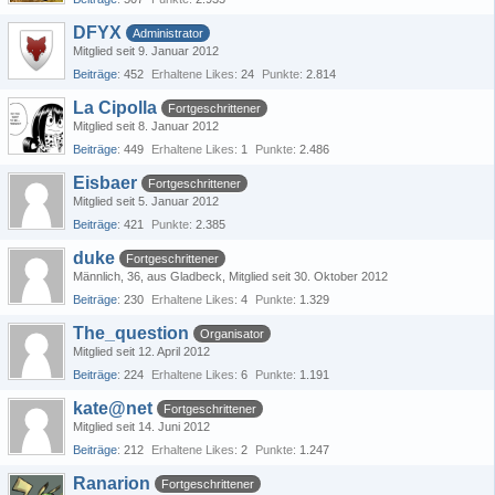
DFYX
Administrator
Mitglied seit 9. Januar 2012
Beiträge
452
Erhaltene Likes
24
Punkte
2.814
La Cipolla
Fortgeschrittener
Mitglied seit 8. Januar 2012
Beiträge
449
Erhaltene Likes
1
Punkte
2.486
Eisbaer
Fortgeschrittener
Mitglied seit 5. Januar 2012
Beiträge
421
Punkte
2.385
duke
Fortgeschrittener
Männlich
36
aus Gladbeck
Mitglied seit 30. Oktober 2012
Beiträge
230
Erhaltene Likes
4
Punkte
1.329
The_question
Organisator
Mitglied seit 12. April 2012
Beiträge
224
Erhaltene Likes
6
Punkte
1.191
kate@net
Fortgeschrittener
Mitglied seit 14. Juni 2012
Beiträge
212
Erhaltene Likes
2
Punkte
1.247
Ranarion
Fortgeschrittener