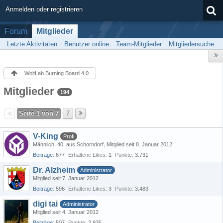
Anmelden oder registrieren
Forum
Mitglieder
Letzte Aktivitäten
Benutzer online
Team-Mitglieder
Mitgliedersuche
WoltLab Burning Board 4.0
Mitglieder
194
Seite 1 von 7
7
V-King
Profi
Männlich
40
aus Schorndorf
Mitglied seit 8. Januar 2012
Beiträge
677
Erhaltene Likes
1
Punkte
3.731
Dr. Alzheim
Administrator
Mitglied seit 7. Januar 2012
Beiträge
596
Erhaltene Likes
3
Punkte
3.483
digi tai
Administrator
Mitglied seit 4. Januar 2012
Beiträge
507
Punkte
2.935