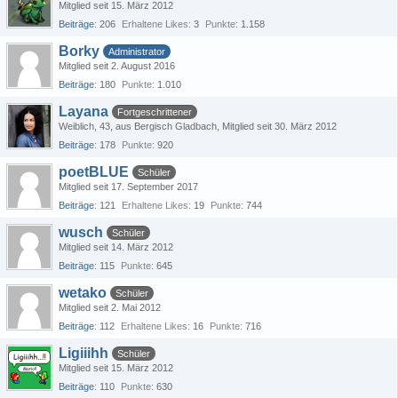
Mitglied seit 15. März 2012
Beiträge
206
Erhaltene Likes
3
Punkte
1.158
Borky
Administrator
Mitglied seit 2. August 2016
Beiträge
180
Punkte
1.010
Layana
Fortgeschrittener
Weiblich
43
aus Bergisch Gladbach
Mitglied seit 30. März 2012
Beiträge
178
Punkte
920
poetBLUE
Schüler
Mitglied seit 17. September 2017
Beiträge
121
Erhaltene Likes
19
Punkte
744
wusch
Schüler
Mitglied seit 14. März 2012
Beiträge
115
Punkte
645
wetako
Schüler
Mitglied seit 2. Mai 2012
Beiträge
112
Erhaltene Likes
16
Punkte
716
Ligiiihh
Schüler
Mitglied seit 15. März 2012
Beiträge
110
Punkte
630