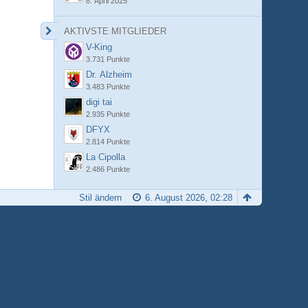
8. April 2025
AKTIVSTE MITGLIEDER
V-King
3.731 Punkte
Dr. Alzheim
3.483 Punkte
digi tai
2.935 Punkte
DFYX
2.814 Punkte
La Cipolla
2.486 Punkte
Stil ändern
6. August 2026, 02:28