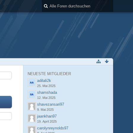
NEUESTE MITGLIEDER
adilali2k
25. Mai 2025
shamshada
12. Mai 2025
shavezansari97
9. Mai 2025
jaankhan97
19. April 2025
carolynreynolds97