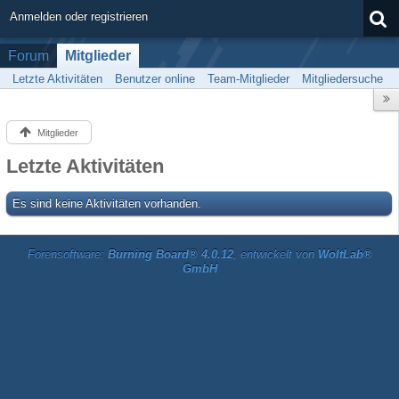
Anmelden oder registrieren
Forum
Mitglieder
Letzte Aktivitäten
Benutzer online
Team-Mitglieder
Mitgliedersuche
Mitglieder
Letzte Aktivitäten
Es sind keine Aktivitäten vorhanden.
Forensoftware:
Burning Board® 4.0.12
, entwickelt von
WoltLab®
GmbH