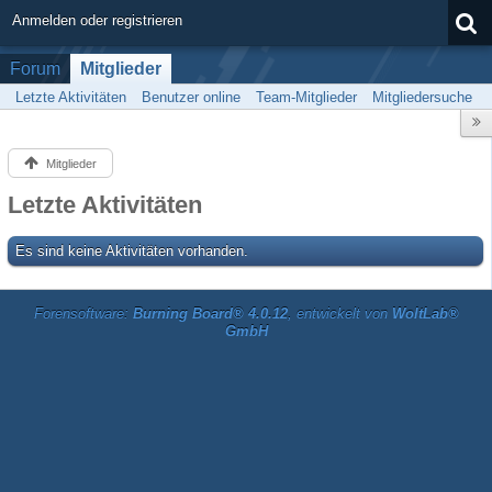
Anmelden oder registrieren
Forum
Mitglieder
Letzte Aktivitäten
Benutzer online
Team-Mitglieder
Mitgliedersuche
Mitglieder
Letzte Aktivitäten
Es sind keine Aktivitäten vorhanden.
Forensoftware:
Burning Board® 4.0.12
, entwickelt von
WoltLab®
GmbH