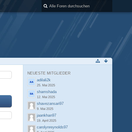
NEUESTE MITGLIEDER
adilali2k
25. Mai 2025
shamshada
12. Mai 2025
shavezansari97
9. Mai 2025
jaankhan97
19. April 2025
carolynreynolds97