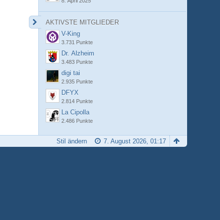
8. April 2025
AKTIVSTE MITGLIEDER
V-King
3.731 Punkte
Dr. Alzheim
3.483 Punkte
digi tai
2.935 Punkte
DFYX
2.814 Punkte
La Cipolla
2.486 Punkte
Stil ändern
7. August 2026, 01:17