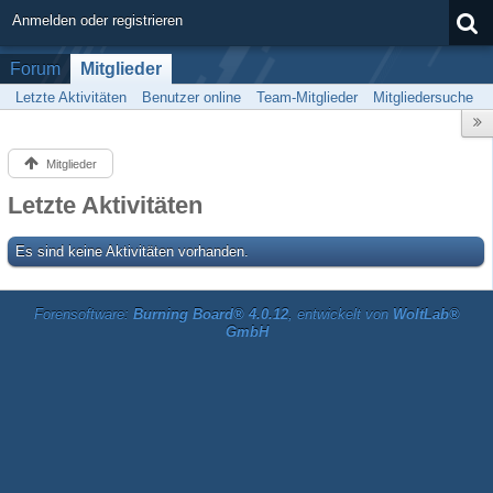
Anmelden oder registrieren
Forum
Mitglieder
Letzte Aktivitäten
Benutzer online
Team-Mitglieder
Mitgliedersuche
Mitglieder
Letzte Aktivitäten
Es sind keine Aktivitäten vorhanden.
Forensoftware:
Burning Board® 4.0.12
, entwickelt von
WoltLab®
GmbH