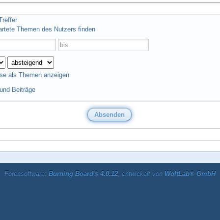
reffer
artete Themen des Nutzers finden
se als Themen anzeigen
nd Beiträge
Forensoftware:
Burning Board® 4.0.12
, entwickelt von
WoltLab® GmbH