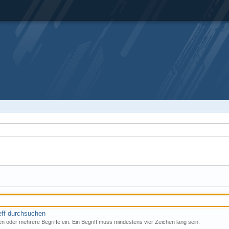
eff durchsuchen
n oder mehrere Begriffe ein. Ein Begriff muss mindestens vier Zeichen lang sein.