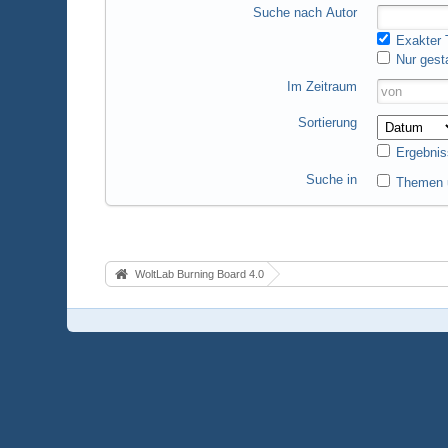
Suche nach Autor
Exakter T
Nur gest
Im Zeitraum
Sortierung
Ergebnis
Suche in
Themen u
WoltLab Burning Board 4.0