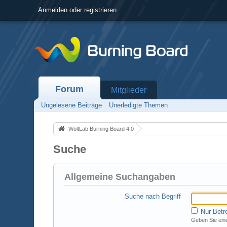
Anmelden oder registrieren
Forum
Mitglieder
Ungelesene Beiträge
Unerledigte Themen
WoltLab Burning Board 4.0
Suche
Allgemeine Suchangaben
Suche nach Begriff
Nur Betr
Geben Sie eine