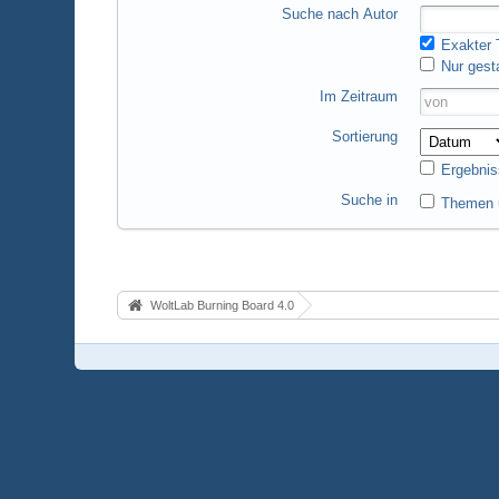
Suche nach Autor
Exakter T
Nur gest
Im Zeitraum
Sortierung
Ergebnis
Suche in
Themen u
WoltLab Burning Board 4.0