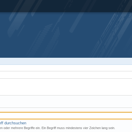
eff durchsuchen
n oder mehrere Begriffe ein. Ein Begriff muss mindestens vier Zeichen lang sein.