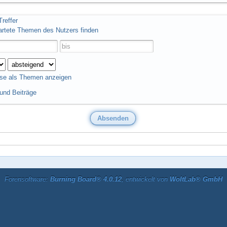
reffer
artete Themen des Nutzers finden
se als Themen anzeigen
nd Beiträge
Forensoftware:
Burning Board® 4.0.12
, entwickelt von
WoltLab® GmbH