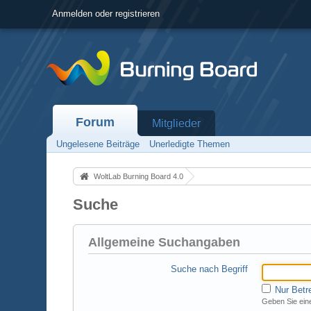
Anmelden oder registrieren
Forum
Mitglieder
Ungelesene Beiträge
Unerledigte Themen
WoltLab Burning Board 4.0
Suche
Allgemeine Suchangaben
Suche nach Begriff
Nur Betr
Geben Sie eine