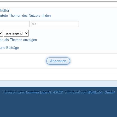
reffer
artete Themen des Nutzers finden
se als Themen anzeigen
nd Beiträge
Forensoftware:
Burning Board® 4.0.12
, entwickelt von
WoltLab® GmbH