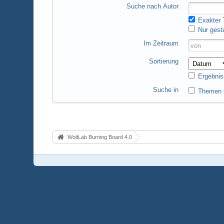
Suche nach Autor
Exakter T
Nur gest
Im Zeitraum
Sortierung
Ergebnis
Suche in
Themen u
WoltLab Burning Board 4.0