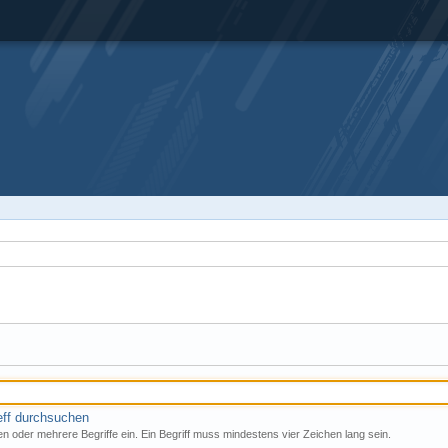
eff durchsuchen
n oder mehrere Begriffe ein. Ein Begriff muss mindestens vier Zeichen lang sein.