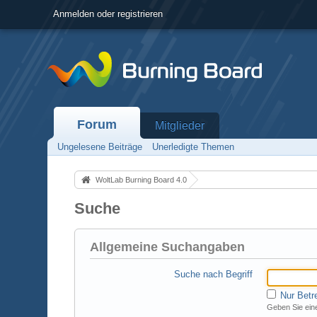
Anmelden oder registrieren
Forum
Mitglieder
Ungelesene Beiträge
Unerledigte Themen
WoltLab Burning Board 4.0
Suche
Allgemeine Suchangaben
Suche nach Begriff
Nur Betr
Geben Sie eine