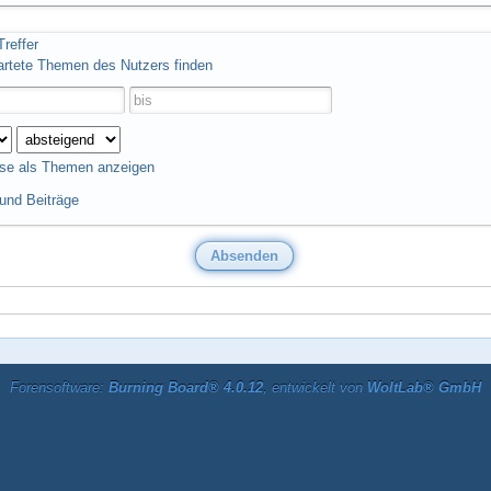
reffer
artete Themen des Nutzers finden
se als Themen anzeigen
nd Beiträge
Forensoftware:
Burning Board® 4.0.12
, entwickelt von
WoltLab® GmbH