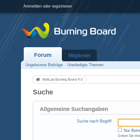
Anmelden oder registrieren
Forum
Mitglieder
Ungelesene Beiträge
Unerledigte Themen
WoltLab Burning Board 4.0
Suche
Allgemeine Suchangaben
Suche nach Begriff
Nur Betr
Geben Sie eine