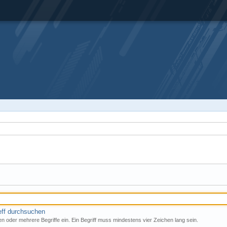
eff durchsuchen
n oder mehrere Begriffe ein. Ein Begriff muss mindestens vier Zeichen lang sein.