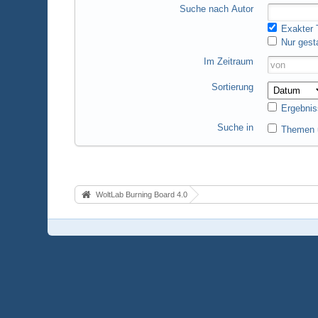
Suche nach Autor
Exakter T
Nur gest
Im Zeitraum
Sortierung
Ergebnis
Suche in
Themen u
WoltLab Burning Board 4.0