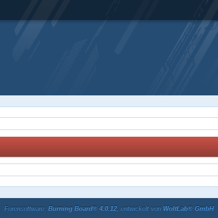
Forensoftware:
Burning Board® 4.0.12
, entwickelt von
WoltLab® GmbH