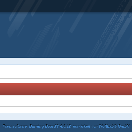
Forensoftware:
Burning Board® 4.0.12
, entwickelt von
WoltLab® GmbH