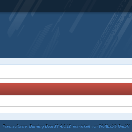
Forensoftware:
Burning Board® 4.0.12
, entwickelt von
WoltLab® GmbH