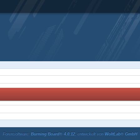
Forensoftware:
Burning Board® 4.0.12
, entwickelt von
WoltLab® GmbH