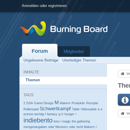
Anmelden oder registrieren
Forum
Mitglieder
Ungelesene Beiträge
Unerledigte Themen
INHALTE
Wo
Themen
The
TAGS
M
2
DSA
Game Design
Makern
Produktiv
Rezepte
Schwertkampf
Rollenspiel
Table
Videospiele
a
e
Wo
extrem wichtig
f
fantasy
g
h
hunger
i
indiebento
kino
l
magic the gathering
mengenangaben
oder Meckern
oder nicht Makern
r