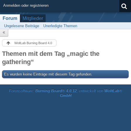
Anmelden oder registrieren
Forum
Mitglieder
Ungelesene Beiträge
Unerledigte Themen
WoltLab Burning Board 4.0
Themen mit dem Tag „magic the
gathering“
Es wurden keine Einträge mit diesem Tag gefunden.
Forensoftware:
Burning Board® 4.0.12
, entwickelt von
WoltLab®
GmbH