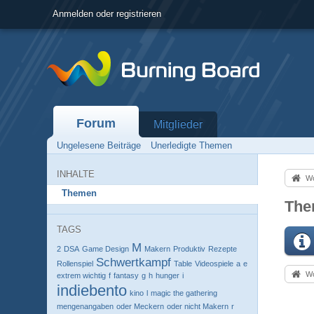
Anmelden oder registrieren
Forum
Mitglieder
Ungelesene Beiträge
Unerledigte Themen
INHALTE
Wo
Themen
The
TAGS
M
2
DSA
Game Design
Makern
Produktiv
Rezepte
Schwertkampf
Rollenspiel
Table
Videospiele
a
e
Wo
extrem wichtig
f
fantasy
g
h
hunger
i
indiebento
kino
l
magic the gathering
mengenangaben
oder Meckern
oder nicht Makern
r