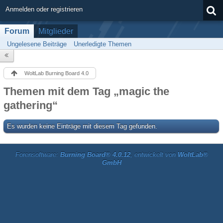
Anmelden oder registrieren
Forum
Mitglieder
Ungelesene Beiträge
Unerledigte Themen
WoltLab Burning Board 4.0
Themen mit dem Tag „magic the
gathering“
Es wurden keine Einträge mit diesem Tag gefunden.
Forensoftware:
Burning Board® 4.0.12
, entwickelt von
WoltLab®
GmbH