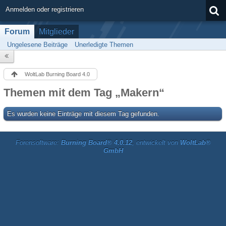
Anmelden oder registrieren
Forum
Mitglieder
Ungelesene Beiträge
Unerledigte Themen
WoltLab Burning Board 4.0
Themen mit dem Tag „Makern“
Es wurden keine Einträge mit diesem Tag gefunden.
Forensoftware:
Burning Board® 4.0.12
, entwickelt von
WoltLab®
GmbH