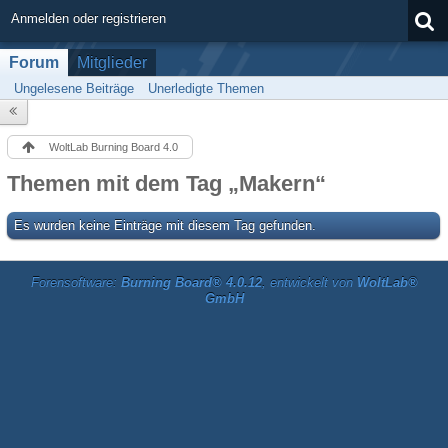
Anmelden oder registrieren
Forum
Mitglieder
Ungelesene Beiträge
Unerledigte Themen
WoltLab Burning Board 4.0
Themen mit dem Tag „Makern“
Es wurden keine Einträge mit diesem Tag gefunden.
Forensoftware:
Burning Board® 4.0.12
, entwickelt von
WoltLab®
GmbH