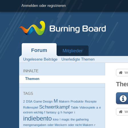
Anmelden oder registrieren
Forum
Mitglieder
Ungelesene Beiträge
Unerledigte Themen
INHALTE
Wo
Themen
The
TAGS
M
2
DSA
Game Design
Makern
Produktiv
Rezepte
Schwertkampf
Rollenspiel
Table
Videospiele
a
e
Wo
extrem wichtig
f
fantasy
g
h
hunger
i
indiebento
kino
l
magic the gathering
mengenangaben
oder Meckern
oder nicht Makern
r