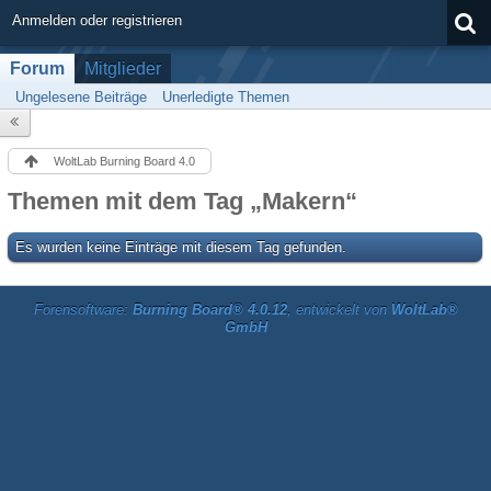
Anmelden oder registrieren
Forum
Mitglieder
Ungelesene Beiträge
Unerledigte Themen
WoltLab Burning Board 4.0
Themen mit dem Tag „Makern“
Es wurden keine Einträge mit diesem Tag gefunden.
Forensoftware:
Burning Board® 4.0.12
, entwickelt von
WoltLab®
GmbH