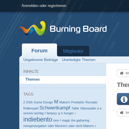
Anmelden oder registrieren
Forum
Mitglieder
Ungelesene Beiträge
Unerledigte Themen
INHALTE
Wo
Themen
The
TAGS
M
2
DSA
Game Design
Makern
Produktiv
Rezepte
Schwertkampf
Rollenspiel
Table
Videospiele
a
e
Wo
extrem wichtig
f
fantasy
g
h
hunger
i
indiebento
kino
l
magic the gathering
mengenangaben
oder Meckern
oder nicht Makern
r