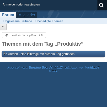
Anmelden oder registrieren
Forum
Mitglieder
Ungelesene Beiträge
Unerledigte Themen
WoltLab Burning Board 4.0
Themen mit dem Tag „Produktiv“
Es wurden keine Einträge mit diesem Tag gefunden.
Forensoftware:
Burning Board® 4.0.12
, entwickelt von
WoltLab®
GmbH