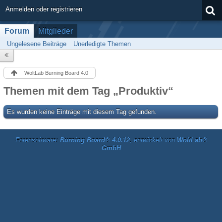
Anmelden oder registrieren
Forum
Mitglieder
Ungelesene Beiträge
Unerledigte Themen
WoltLab Burning Board 4.0
Themen mit dem Tag „Produktiv“
Es wurden keine Einträge mit diesem Tag gefunden.
Forensoftware:
Burning Board® 4.0.12
, entwickelt von
WoltLab®
GmbH