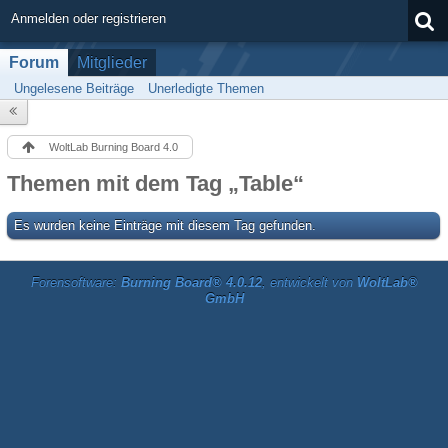
Anmelden oder registrieren
Forum
Mitglieder
Ungelesene Beiträge
Unerledigte Themen
WoltLab Burning Board 4.0
Themen mit dem Tag „Table“
Es wurden keine Einträge mit diesem Tag gefunden.
Forensoftware:
Burning Board® 4.0.12
, entwickelt von
WoltLab®
GmbH