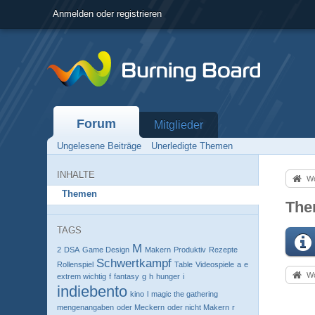
Anmelden oder registrieren
Forum
Mitglieder
Ungelesene Beiträge
Unerledigte Themen
INHALTE
Wo
Themen
The
TAGS
M
2
DSA
Game Design
Makern
Produktiv
Rezepte
Schwertkampf
Rollenspiel
Table
Videospiele
a
e
Wo
extrem wichtig
f
fantasy
g
h
hunger
i
indiebento
kino
l
magic the gathering
mengenangaben
oder Meckern
oder nicht Makern
r