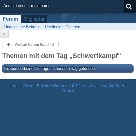
Anmelden oder registrieren
Forum
Mitglieder
Ungelesene Beiträge
Unerledigte Themen
WoltLab Burning Board 4.0
Themen mit dem Tag „Schwertkampf“
Es wurden keine Einträge mit diesem Tag gefunden.
Forensoftware:
Burning Board® 4.0.12
, entwickelt von
WoltLab®
GmbH