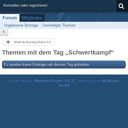
Anmelden oder registrieren
Forum
Mitglieder
Ungelesene Beiträge
Unerledigte Themen
WoltLab Burning Board 4.0
Themen mit dem Tag „Schwertkampf“
Es wurden keine Einträge mit diesem Tag gefunden.
Forensoftware:
Burning Board® 4.0.12
, entwickelt von
WoltLab®
GmbH