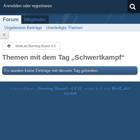
Anmelden oder registrieren
Forum
Mitglieder
Ungelesene Beiträge
Unerledigte Themen
WoltLab Burning Board 4.0
Themen mit dem Tag „Schwertkampf“
Es wurden keine Einträge mit diesem Tag gefunden.
Forensoftware:
Burning Board® 4.0.12
, entwickelt von
WoltLab®
GmbH