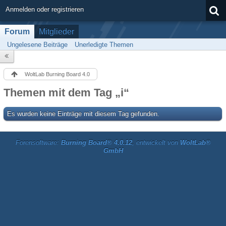
Anmelden oder registrieren
Forum
Mitglieder
Ungelesene Beiträge
Unerledigte Themen
WoltLab Burning Board 4.0
Themen mit dem Tag „i“
Es wurden keine Einträge mit diesem Tag gefunden.
Forensoftware:
Burning Board® 4.0.12
, entwickelt von
WoltLab®
GmbH