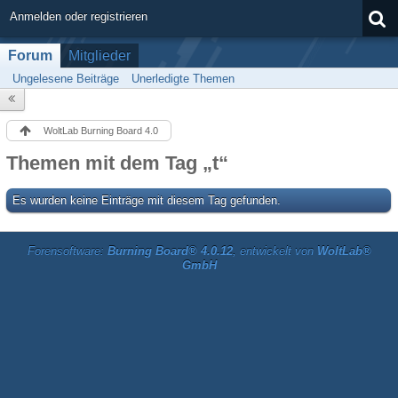
Anmelden oder registrieren
Forum
Mitglieder
Ungelesene Beiträge
Unerledigte Themen
WoltLab Burning Board 4.0
Themen mit dem Tag „t“
Es wurden keine Einträge mit diesem Tag gefunden.
Forensoftware:
Burning Board® 4.0.12
, entwickelt von
WoltLab®
GmbH