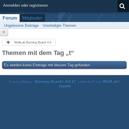
Anmelden oder registrieren
Forum
Mitglieder
Ungelesene Beiträge
Unerledigte Themen
WoltLab Burning Board 4.0
Themen mit dem Tag „t“
Es wurden keine Einträge mit diesem Tag gefunden.
Forensoftware:
Burning Board® 4.0.12
, entwickelt von
WoltLab®
GmbH